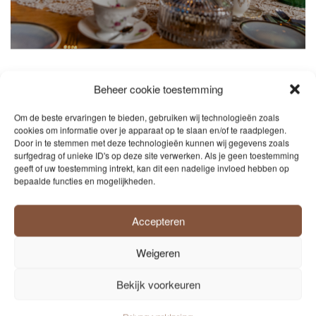
Beheer cookie toestemming
Markt 5 biedt diverse arrangementen voor
kleine en grotere gezelschappen.
Om de beste ervaringen te bieden, gebruiken wij technologieën zoals
Borrelen met collega’s of vrienden, een
cookies om informatie over je apparaat op te slaan en/of te raadplegen.
Door in te stemmen met deze technologieën kunnen wij gegevens zoals
verjaardagsdiner of bijvoorbeeld een
surfgedrag of unieke ID's op deze site verwerken. Als je geen toestemming
gezellige High Tea als babyshower.
geeft of uw toestemming intrekt, kan dit een nadelige invloed hebben op
bepaalde functies en mogelijkheden.
Neem gerust contact op om de
mogelijkheden te bespreken.
Accepteren
Zijn jullie op zoek naar een leuke activiteit,
actief spel en/of gezellige feesttoevoeging?
Weigeren
Neem dan een kijkje op:
RB Producties
,
TB
Bekijk voorkeuren
Events
of vraag naar onze suggesties & DJ’s
voor inspiratie bij één van deze